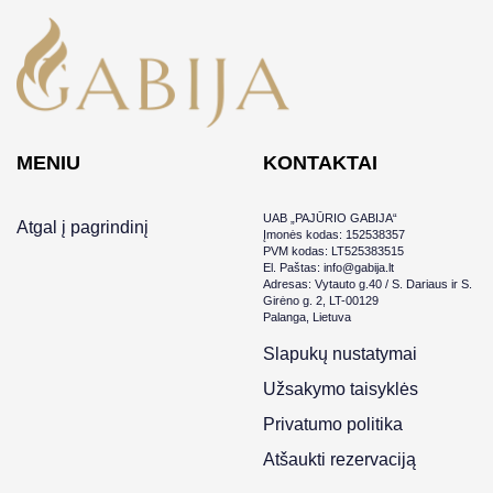
MENIU
KONTAKTAI
UAB „PAJŪRIO GABIJA“
Atgal į pagrindinį
Įmonės kodas: 152538357
PVM kodas: LT525383515
El. Paštas: info@gabija.lt
Adresas: Vytauto g.40 / S. Dariaus ir S.
Girėno g. 2, LT-00129
Palanga, Lietuva
Slapukų nustatymai
Užsakymo taisyklės
Privatumo politika
Atšaukti rezervaciją