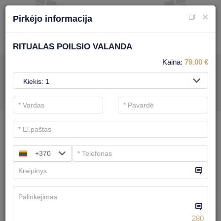
×
Pirkėjo informacija
RITUALAS POILSIO VALANDA
Kaina:
79.00
€
SPA PASLAUGOMS
.
Pagrindiniai filtrai
SPA kategorijos
+370
Ieškoti
KŪNO PROCEDŪROS
Turime
6
pasiūlymų
280