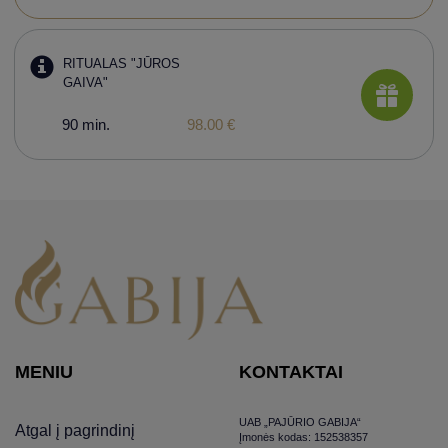
RITUALAS "JŪROS
GAIVA"
90 min.
98.00 €
MENIU
KONTAKTAI
UAB „PAJŪRIO GABIJA“
Atgal į pagrindinį
Įmonės kodas: 152538357