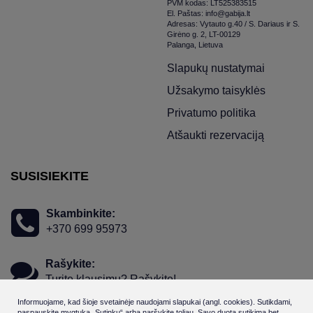
PVM kodas: LT525383515
El. Paštas: info@gabija.lt
Adresas: Vytauto g.40 / S. Dariaus ir S.
Girėno g. 2, LT-00129
Palanga, Lietuva
Slapukų nustatymai
Užsakymo taisyklės
Privatumo politika
Atšaukti rezervaciją
SUSISIEKITE
Skambinkite:
+370 699 95973
Rašykite:
Turite klausimų? Rašykite!
Informuojame, kad šioje svetainėje naudojami slapukai (angl. cookies). Sutikdami,
paspauskite mygtuką „Sutinku“ arba naršykite toliau. Savo duotą sutikimą bet