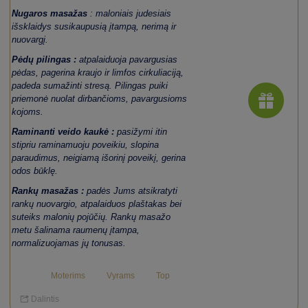
Nugaros masažas
: maloniais judesiais
išsklaidys susikaupusią įtampą, nerimą ir
nuovargį.
Pėdų pilingas :
atpalaiduoja pavargusias
pėdas, pagerina kraujo ir limfos cirkuliaciją,
padeda sumažinti stresą. Pilingas puiki
priemonė nuolat dirbančioms, pavargusioms
kojoms.
Raminanti veido kaukė :
pasižymi itin
stipriu raminamuoju poveikiu, slopina
paraudimus, neigiamą išorinį poveikį, gerina
odos būklę.
Rankų masažas :
padės Jums atsikratyti
rankų nuovargio, atpalaiduos plaštakas bei
suteiks malonių pojūčių. Rankų masažo
metu šalinama raumenų įtampa,
normalizuojamas jų tonusas.
Moterims
Vyrams
Top
Dalintis