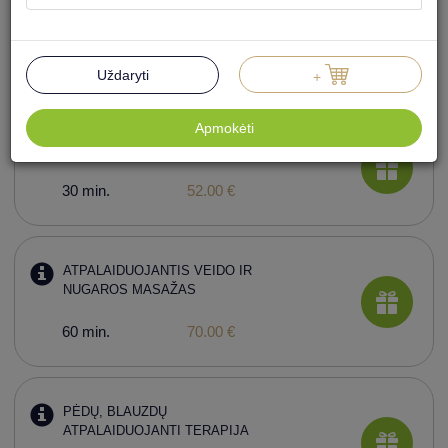
ATPALAIDUOJANTIS MASAŽAS
KŪNUI
60 min.
78.00 €
Uždaryti
+
Apmokėti
NUGAROS MASAŽAS
30 min.
52.00 €
ATPALAIDUOJANTIS VEIDO IR
NUGAROS MASAŽAS
60 min.
70.00 €
PĖDŲ, BLAUZDŲ
ATPALAIDUOJANTI TERAPIJA